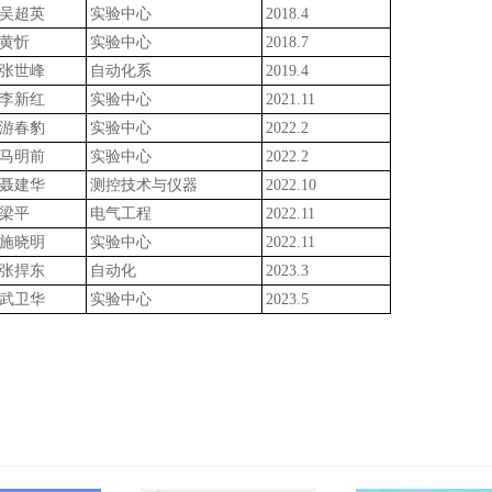
吴超英
实验中心
2018.4
黄忻
实验中心
2018.7
张世峰
自动化系
2019.4
李新红
实验中心
2021.11
游春豹
实验中心
2022.2
马明前
实验中心
2022.2
聂建华
测控技术与仪器
2022.10
梁平
电气工程
2022.11
施晓明
实验中心
2022.11
张捍东
自动化
2023.3
武卫华
实验中心
2023.5