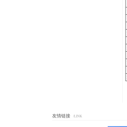
友情链接
/LINK