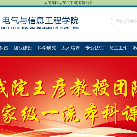
太阳集团tyc539(中国)有限公司
队伍
团队建设
科学研究
人才培养
专业认证
员工工作
教