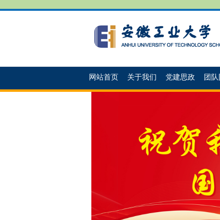
网站首页
关于我们
党建思政
团队