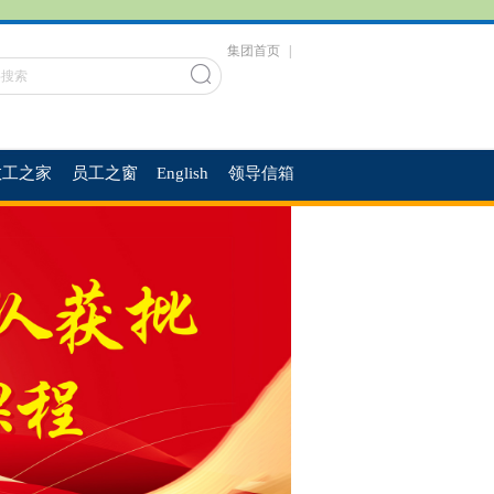
集团首页
|
工之家
员工之窗
English
领导信箱