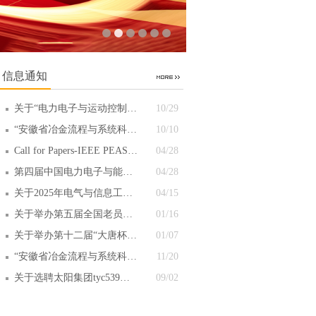
信息通知
关于“电力电子与运动控制”…
10/29
“安徽省冶金流程与系统科学…
10/10
Call for Papers-IEEE PEAS …
04/28
第四届中国电力电子与能量转…
04/28
关于2025年电气与信息工程学…
04/15
关于举办第五届全国老员工高…
01/16
关于举办第十二届“大唐杯”…
01/07
“安徽省冶金流程与系统科学…
11/20
关于选聘太阳集团tyc539…
09/02