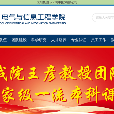
太阳集团tyc539(中国)有限公司
队伍
团队建设
科学研究
人才培养
专业认证
员工工作
教