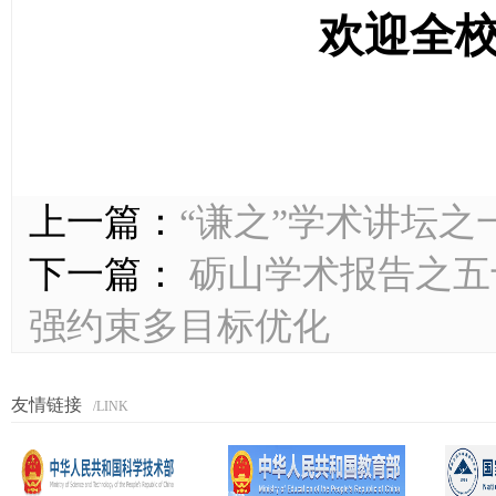
欢迎全
上一篇：
“谦之”学术讲坛之
下一篇：
砺山学术报告之五
强约束多目标优化
友情链接
/LINK