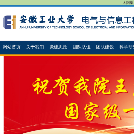
太阳集团
网站首页
关于我们
党建思政
团队队伍
团队建设
科学研